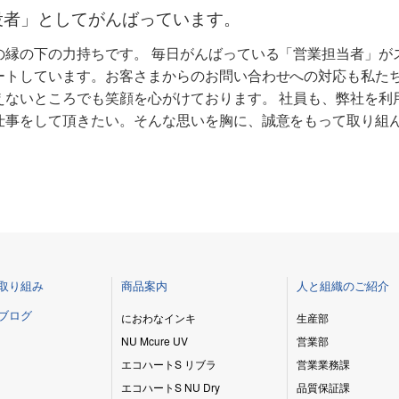
役者」としてがんばっています。
の縁の下の力持ちです。 毎日がんばっている「営業担当者」が
ートしています。お客さまからのお問い合わせへの対応も私た
えないところでも笑顔を心がけております。 社員も、弊社を利
仕事をして頂きたい。そんな思いを胸に、誠意をもって取り組
取り組み
商品案内
人と組織のご紹介
ブログ
におわなインキ
生産部
NU Mcure UV
営業部
エコハートS リブラ
営業業務課
エコハートS NU Dry
品質保証課