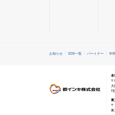
お知らせ
SDS一覧
パートナー
年
本
〒5
大
TE
東
〒1
東